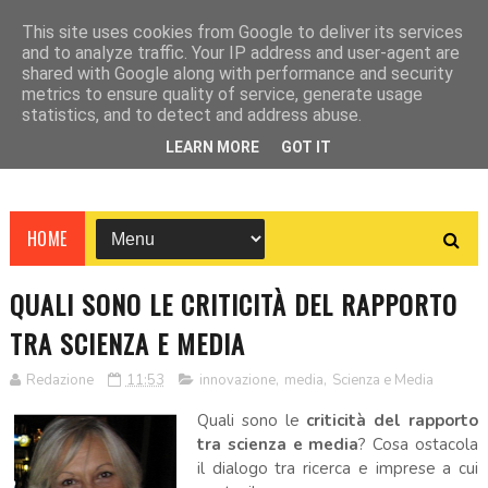
This site uses cookies from Google to deliver its services
and to analyze traffic. Your IP address and user-agent are
shared with Google along with performance and security
metrics to ensure quality of service, generate usage
statistics, and to detect and address abuse.
LEARN MORE
GOT IT
HOME
QUALI SONO LE CRITICITÀ DEL RAPPORTO
TRA SCIENZA E MEDIA
Redazione
11:53
innovazione
,
media
,
Scienza e Media
Quali sono le
criticità del rapporto
tra scienza e media
? Cosa ostacola
il dialogo tra ricerca e imprese a cui