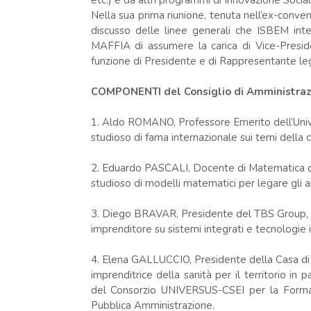
etc.) e da altri programmi di Innovazione Social
Nella sua prima riunione, tenuta nell’ex-conv
discusso delle linee generali che ISBEM int
MAFFIA di assumere la carica di Vice-Presi
funzione di Presidente e di Rappresentante legal
COMPONENTI del Consiglio di Amministraz
1. Aldo ROMANO, Professore Emerito dell’Unive
studioso di fama internazionale sui temi della 
2. Eduardo PASCALI, Docente di Matematica del
studioso di modelli matematici per legare gli asp
3. Diego BRAVAR, Presidente del TBS Group, in
imprenditore su sistemi integrati e tecnologie i
4. Elena GALLUCCIO, Presidente della Casa di C
imprenditrice della sanità per il territorio in
del Consorzio UNIVERSUS-CSEI per la Formazi
Pubblica Amministrazione.