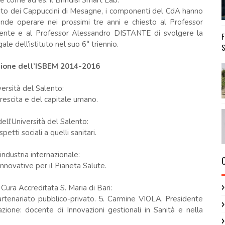
e come ad es. il Brindisi Smart Lab.
ento dei Cappuccini di Mesagne, i componenti del CdA hanno
ende operare nei prossimi tre anni e chiesto al Professor
dente e al Professor Alessandro DISTANTE di svolgere la
e dell’istituto nel suo 6° triennio.
S
ione dell’ISBEM 2014-2016
rsità del Salento:
crescita e del capitale umano.
l’Università del Salento:
etti sociali a quelli sanitari.
dustria internazionale:
nnovative per il Pianeta Salute.
ura Accreditata S. Maria di Bari:
 partenariato pubblico-privato. 5. Carmine VIOLA, Presidente
one: docente di Innovazioni gestionali in Sanità e nella