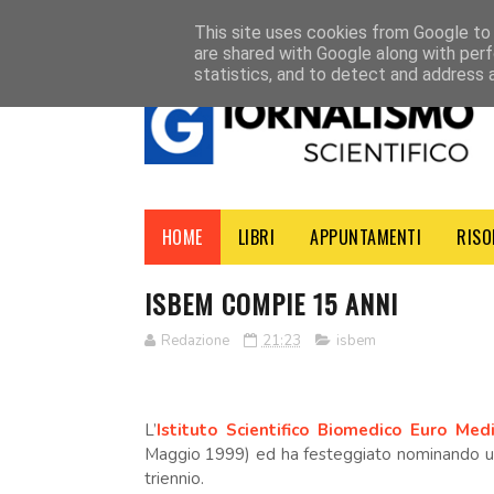
HOME
CONTATTI
This site uses cookies from Google to d
are shared with Google along with perf
statistics, and to detect and address 
HOME
LIBRI
APPUNTAMENTI
RISO
ISBEM COMPIE 15 ANNI
Redazione
21:23
isbem
L’
Istituto Scientifico Biomedico Euro Med
Maggio 1999) ed ha festeggiato nominando un
triennio.