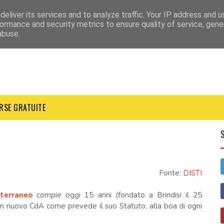
eliver its services and to analyze traffic. Your IP address and 
ormance and security metrics to ensure quality of service, gen
abuse.
RSE GRATUITE
Fonte:
DISTI
iterraneo
compie oggi 15 anni (fondato a Brindisi il 25
 nuovo CdA come prevede il suo Statuto, alla boa di ogni