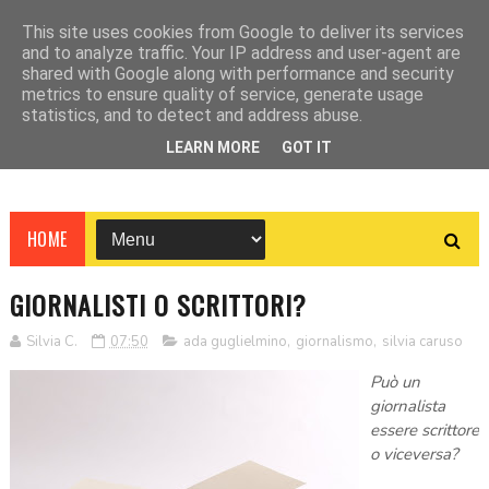
This site uses cookies from Google to deliver its services
and to analyze traffic. Your IP address and user-agent are
shared with Google along with performance and security
metrics to ensure quality of service, generate usage
statistics, and to detect and address abuse.
LEARN MORE
GOT IT
HOME
GIORNALISTI O SCRITTORI?
Silvia C.
07:50
ada guglielmino
,
giornalismo
,
silvia caruso
Può un
giornalista
essere scrittore
o viceversa?