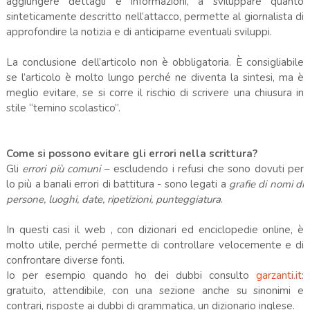
aggiungere dettagli e informazioni, a sviluppare quanto
sinteticamente descritto nell’attacco, permette al giornalista di
approfondire la notizia e di anticiparne eventuali sviluppi.
La conclusione dell’articolo non è obbligatoria. È consigliabile
se l’articolo è molto lungo perché ne diventa la sintesi, ma è
meglio evitare, se si corre il rischio di scrivere una chiusura in
stile “temino scolastico”.
Come si possono evitare gli errori nella scrittura?
Gli
errori più comuni
– escludendo i refusi che sono dovuti per
lo più a banali errori di battitura - sono legati a
grafie di nomi di
persone, luoghi, date, ripetizioni, punteggiatura
.
In questi casi il web , con dizionari ed enciclopedie online, è
molto utile, perché permette di controllare velocemente e di
confrontare diverse fonti.
Io per esempio quando ho dei dubbi consulto
garzanti.it
:
gratuito, attendibile, con una sezione anche su sinonimi e
contrari, risposte ai dubbi di grammatica, un dizionario inglese.