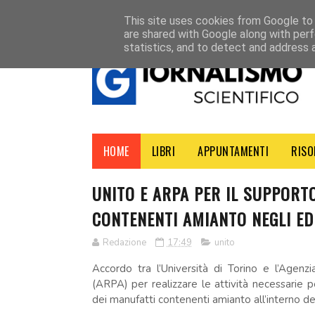
HOME
CONTATTI
This site uses cookies from Google to d
are shared with Google along with perf
statistics, and to detect and address 
HOME
LIBRI
APPUNTAMENTI
RISO
UNITO E ARPA PER IL SUPPORT
CONTENENTI AMIANTO NEGLI EDI
Redazione
17:49
unito
Accordo tra l’Università di Torino e l’Agen
(ARPA) per realizzare le attività necessarie
dei manufatti contenenti amianto all’interno degli