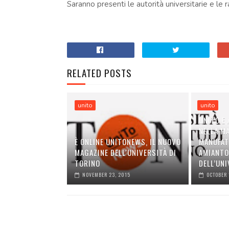
Saranno presenti le autorità universitarie e le 
RELATED POSTS
unito
unito
UNITO E
NELLA M
È ONLINE UNITONEWS, IL NUOVO
MANUFAT
MAGAZINE DELL'UNIVERSITÀ DI
AMIANTO 
TORINO
DELL’UNI
NOVEMBER 23, 2015
OCTOBER 