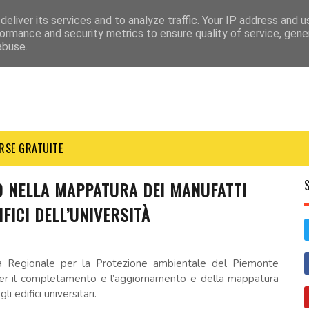
eliver its services and to analyze traffic. Your IP address and 
ormance and security metrics to ensure quality of service, gen
abuse.
RSE GRATUITE
O NELLA MAPPATURA DEI MANUFATTI
FICI DELL’UNIVERSITÀ
zia Regionale per la Protezione ambientale del Piemonte
 per il completamento e l’aggiornamento e della mappatura
 edifici universitari.