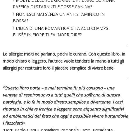
MOLTE DELLE TUE GIORNATE INIZIANO CON UNA
RAFFICA DI STARNUTI E TOSSE CANINA?
NON ESCI MAI SENZA UN ANTISTAMINICO IN
BORSA?
L’IDEA DI UNA ROMANTICA GITA AGLI CHAMPS
ELISÉE IN FIORE TI FA INORRIDIRE?
.
Le allergie: molti ne parlano, pochi le curano. Con questo libro, in
modo chiaro e leggero, l’autrice vuole tendere la mano a tutti gli
allergici per restituire loro il piacere semplice di vivere bene.
.
“Questo libro porta – e mai termine fu più consono – una
ventata di respiro
nuovo a tutti quelli che soffrono di questa
patologia, e lo fa in modo diretto,
semplice e divertente. I casi
riportati in chiave ironica e leggera sono alquanto
significativi
ed emblematici del fatto che oggi è possibile vivere buttando
via
i fazzoletti»
(Dott. Paolo Ciani, Consigliere Regionale Lazio, Presidente