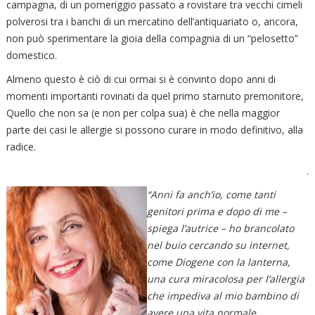
campagna, di un pomeriggio passato a rovistare tra vecchi cimeli
polverosi tra i banchi di un mercatino dell’antiquariato o, ancora,
non può sperimentare la gioia della compagnia di un “pelosetto”
domestico.
Almeno questo è ciò di cui ormai si è convinto dopo anni di
momenti importanti rovinati da quel primo starnuto premonitore,
Quello che non sa (e non per colpa sua) è che nella maggior
parte dei casi le allergie si possono curare in modo definitivo, alla
radice.
.
“Anni fa anch’io, come tanti
genitori prima e dopo di me –
spiega l’autrice – ho brancolato
nel buio cercando su internet,
come Diogene con la lanterna,
una cura miracolosa per l’allergia
che impediva al mio bambino di
avere una vita normale.