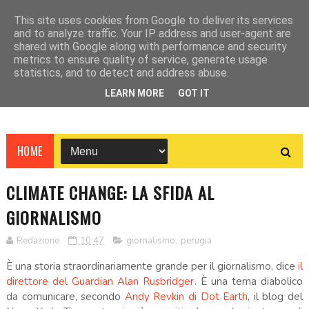
This site uses cookies from Google to deliver its services
and to analyze traffic. Your IP address and user-agent are
shared with Google along with performance and security
metrics to ensure quality of service, generate usage
statistics, and to detect and address abuse.
LEARN MORE
GOT IT
HOME
CLIMATE CHANGE: LA SFIDA AL
GIORNALISMO
Redazione
10:47
giornalismo
,
perugia
È una storia straordinariamente grande per il giornalismo, dice
il
direttore del Guardian Alan Rusbridger
. È una tema diabolico
da comunicare, secondo
Andy Revkin di Dot Earth
, il blog del