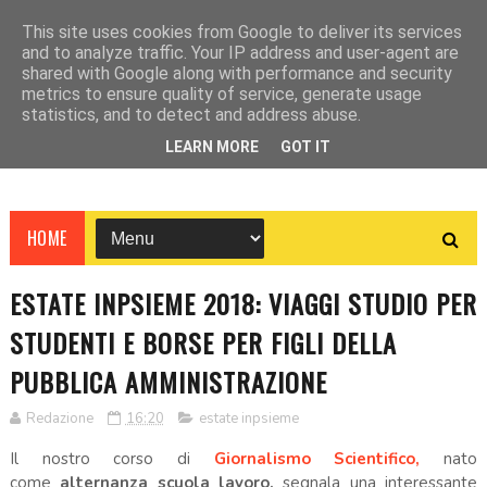
This site uses cookies from Google to deliver its services
and to analyze traffic. Your IP address and user-agent are
shared with Google along with performance and security
metrics to ensure quality of service, generate usage
statistics, and to detect and address abuse.
LEARN MORE
GOT IT
HOME
ESTATE INPSIEME 2018: VIAGGI STUDIO PER
STUDENTI E BORSE PER FIGLI DELLA
PUBBLICA AMMINISTRAZIONE
Redazione
16:20
estate inpsieme
Il nostro corso di
Giornalismo Scientifico,
nato
come
alternanza scuola lavoro,
segnala una interessante